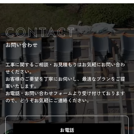
HOME
サービス
屋根工事（瓦工事）
お問い合わせ
外構工事（駐車場工事）
リフォーム・リノベーション
工事に関するご相談・お見積もりはお気軽にお問い合わ
公共工事
せください。
雨樋い工事
お客様のご要望を丁寧にお伺いし、最適なプランをご提
案いたします。
不動産仲介
お電話・お問い合わせフォームより受け付けております
ので、どうぞお気軽にご連絡ください。
施工事例
新着情報
会社案内
スタッフ紹介
お電話